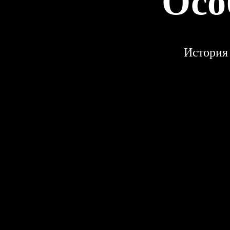
Осо
История